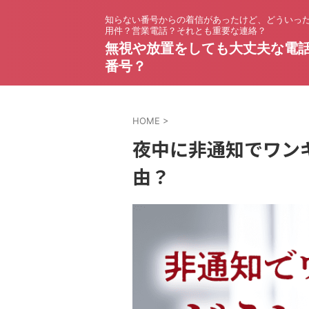
知らない番号からの着信があったけど、どういっ
用件？営業電話？それとも重要な連絡？
無視や放置をしても大丈夫な電
番号？
HOME
>
夜中に非通知でワン
由？