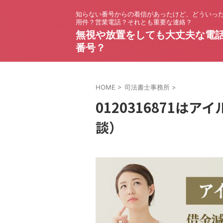
知らない番号からの着信があったけど、どういっ
用件？営業電話？それとも重要な連絡？
無視や放置をしても大丈夫な電
番号？
HOME
>
司法書士事務所
>
0120316871は
談）