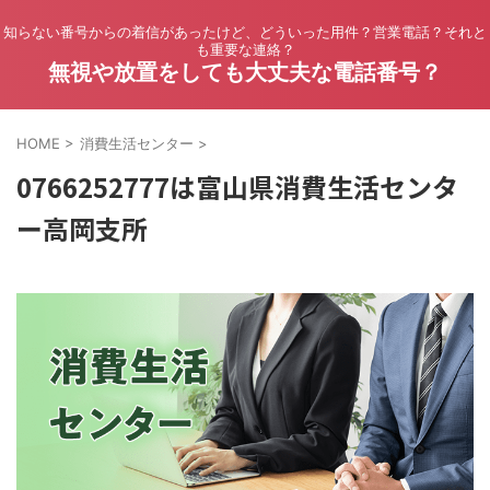
知らない番号からの着信があったけど、どういった用件？営業電話？それと
も重要な連絡？
無視や放置をしても大丈夫な電話番号？
HOME
>
消費生活センター
>
0766252777は富山県消費生活センタ
ー高岡支所