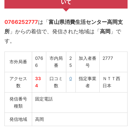
いて
0766252777
は「
富山県消費生活センター高岡支
所
」からの着信で、発信された地域は「
高岡
」で
す。
076
市内局
2
加入者番
2777
市外局番
6
番
5
号
アクセス
33
口コミ
0
指定事業
ＮＴＴ西
数
4
数
者
日本
発信番号
固定電話
種類
発信地域
高岡