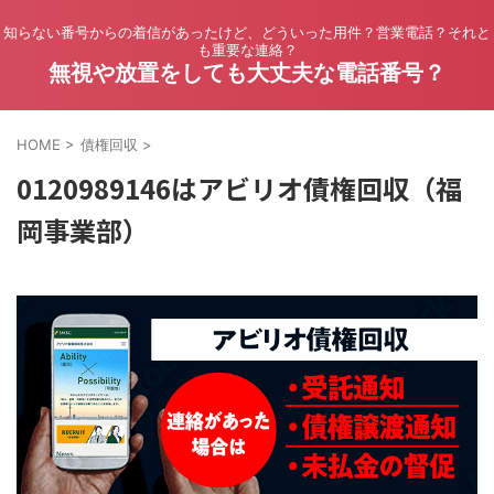
知らない番号からの着信があったけど、どういった用件？営業電話？それと
も重要な連絡？
無視や放置をしても大丈夫な電話番号？
HOME
>
債権回収
>
0120989146はアビリオ債権回収（福
岡事業部）