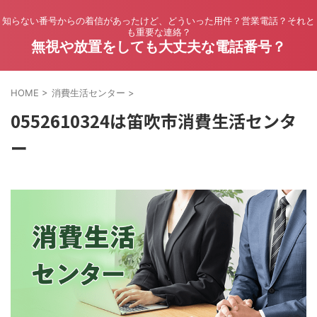
知らない番号からの着信があったけど、どういった用件？営業電話？それと
も重要な連絡？
無視や放置をしても大丈夫な電話番号？
HOME
>
消費生活センター
>
0552610324は笛吹市消費生活センタ
ー