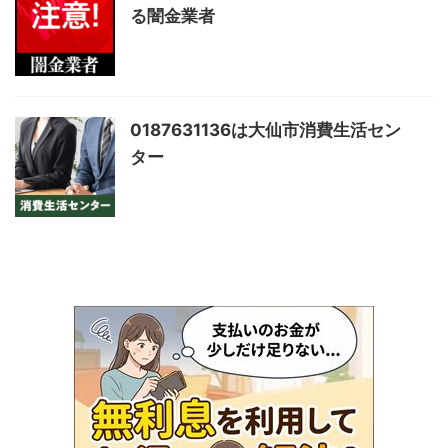
る闇金業者
0187631136は大仙市消費生活セン
ター