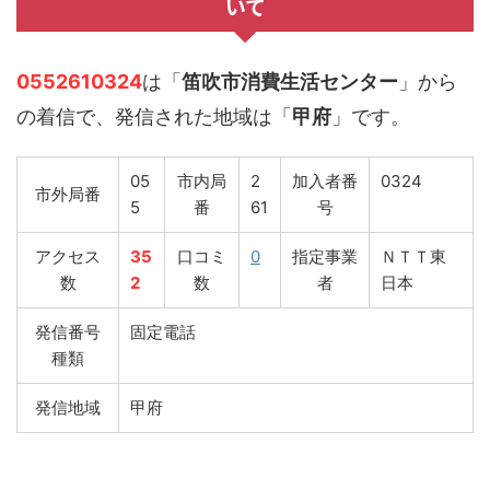
いて
0552610324
は「
笛吹市消費生活センター
」から
の着信で、発信された地域は「
甲府
」です。
05
市内局
2
加入者番
0324
市外局番
5
番
61
号
アクセス
35
口コミ
0
指定事業
ＮＴＴ東
数
2
数
者
日本
発信番号
固定電話
種類
発信地域
甲府