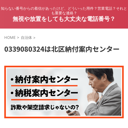
知らない番号からの着信があったけど、どういった用件？営業電話？それと
も重要な連絡？
無視や放置をしても大丈夫な電話番号？
HOME
>
自治体
>
0339080324は北区納付案内センター