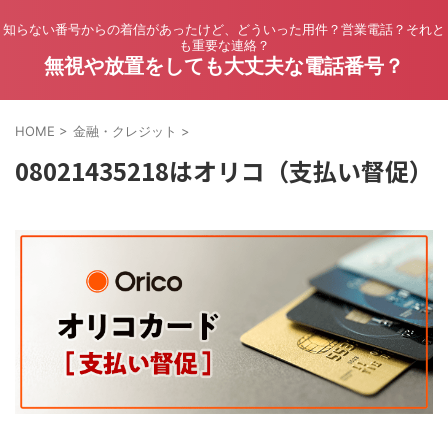
知らない番号からの着信があったけど、どういった用件？営業電話？それと
も重要な連絡？
無視や放置をしても大丈夫な電話番号？
HOME
>
金融・クレジット
>
08021435218はオリコ（支払い督促）