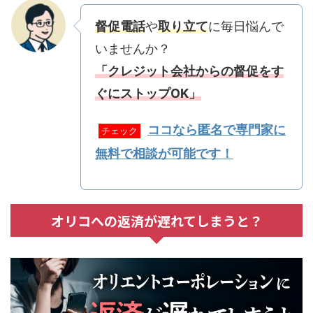
督促電話
や
取り立て
に毎日悩んで
いませんか？
「クレジット会社からの督促をす
ぐにストップOK」
ココなら匿名で専門家に
チェック
無料で相談が可能です！
オリコへの返済が遅れてしまうと？