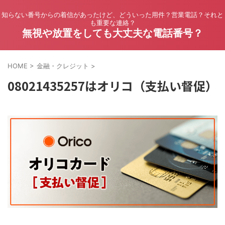
知らない番号からの着信があったけど、どういった用件？営業電話？それと
も重要な連絡？
無視や放置をしても大丈夫な電話番号？
HOME
>
金融・クレジット
>
08021435257はオリコ（支払い督促）