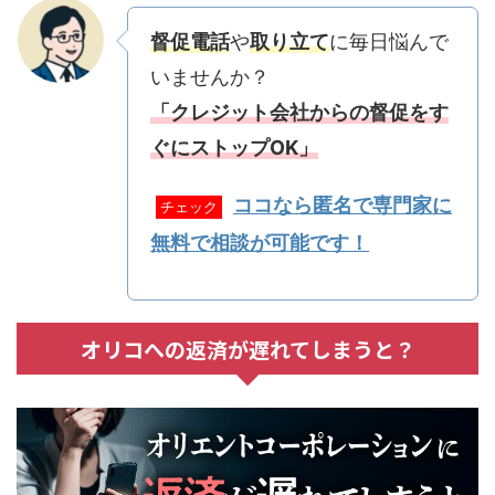
督促電話
や
取り立て
に毎日悩んで
いませんか？
「クレジット会社からの督促をす
ぐにストップOK」
ココなら匿名で専門家に
チェック
無料で相談が可能です！
オリコへの返済が遅れてしまうと？