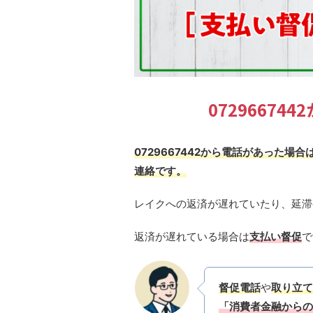
0729667
0729667442から電話があった
連絡です。
レイクへの返済が遅れていたり、延滞
返済が遅れている場合は
支払い督促
で
督促電話
や
取り立て
「消費者金融からの