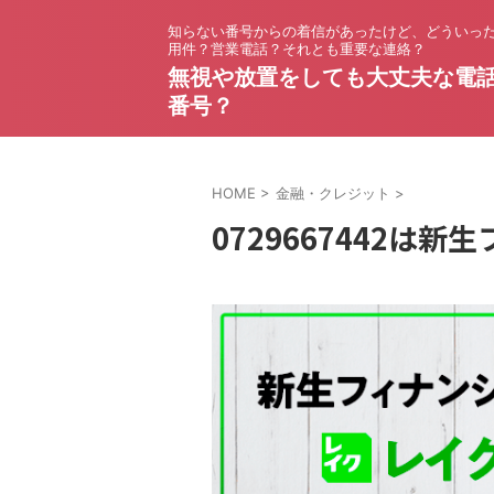
知らない番号からの着信があったけど、どういっ
用件？営業電話？それとも重要な連絡？
無視や放置をしても大丈夫な電
番号？
HOME
>
金融・クレジット
>
0729667442は