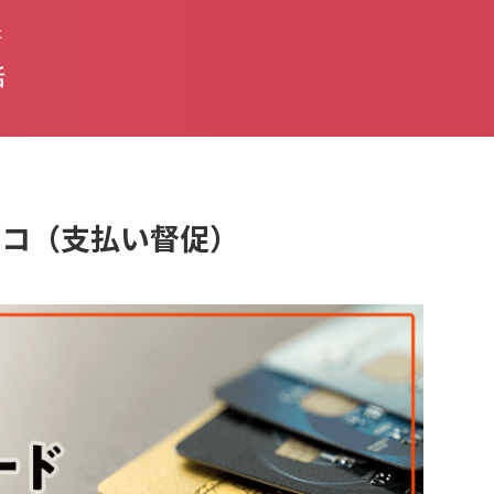
た
話
はオリコ（支払い督促）