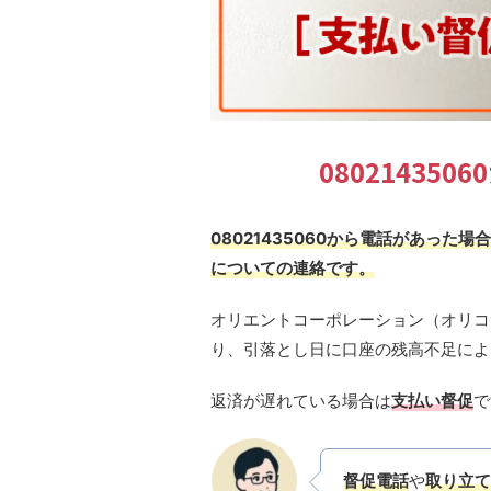
08021435
08021435060から電話があっ
についての連絡です。
オリエントコーポレーション（オリコ
り、引落とし日に口座の残高不足によ
返済が遅れている場合は
支払い督促
で
督促電話
や
取り立て