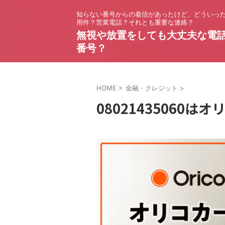
知らない番号からの着信があったけど、どういっ
用件？営業電話？それとも重要な連絡？
無視や放置をしても大丈夫な電
番号？
HOME
>
金融・クレジット
>
08021435060