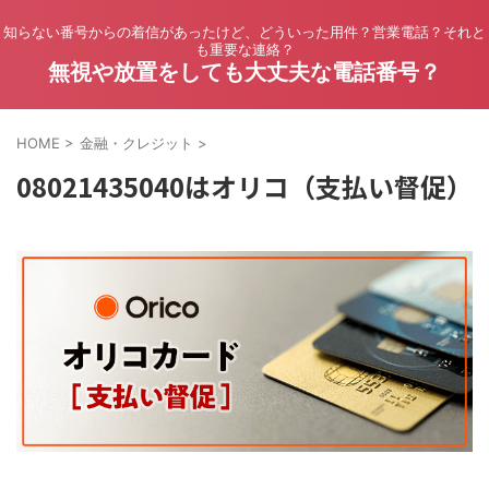
知らない番号からの着信があったけど、どういった用件？営業電話？それと
も重要な連絡？
無視や放置をしても大丈夫な電話番号？
HOME
>
金融・クレジット
>
08021435040はオリコ（支払い督促）