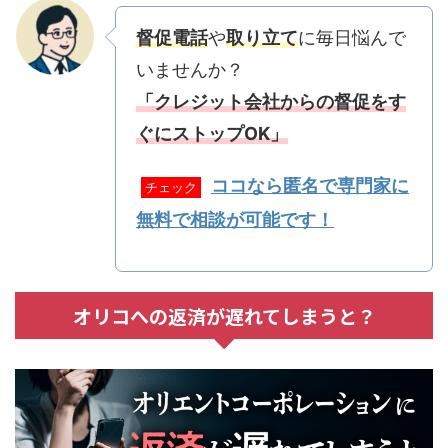
督促電話
や
取り立て
に毎日悩んで
いませんか？
「クレジット会社からの督促をす
ぐにストップOK」
ココなら匿名で専門家に
チェック
無料で相談が可能です！
オリコへの返済が遅れてしまうと？