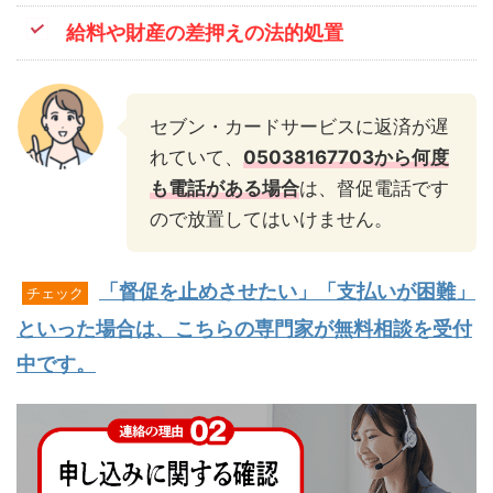
給料や財産の差押えの法的処置
セブン・カードサービスに返済が遅
れていて、
05038167703から何度
も電話がある場合
は、督促電話です
ので放置してはいけません。
「督促を止めさせたい」「支払いが困難」
チェック
といった場合は、こちらの専門家が無料相談を受付
中です。