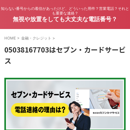
知らない番号からの着信があったけど、どういった用件？営業電話？それと
も重要な連絡？
無視や放置をしても大丈夫な電話番号？
HOME
>
金融・クレジット
>
05038167703はセブン・カードサービ
ス