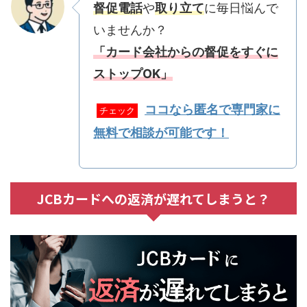
督促電話
や
取り立て
に毎日悩んで
いませんか？
「カード会社からの督促をすぐに
ストップOK」
ココなら匿名で専門家に
チェック
無料で相談が可能です！
JCBカードへの返済が遅れてしまうと？