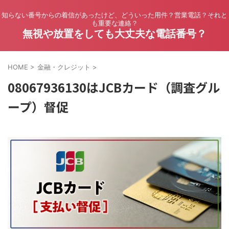
知らない番号からの着信があったけど、どういった用件？営業電話？それと
も重要な連絡？
無視や放置をしても大丈夫な電話番号？
HOME
>
金融・クレジット
>
08067936130はJCBカード（調査グル
ープ）督促