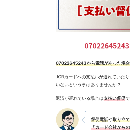
07022645
07022645243から電話があった
JCBカードへの支払いが遅れていた
いないという事はありませんか？
返済が遅れている場合は
支払い督促
で
督促電話
や
取り立て
「カード会社からの