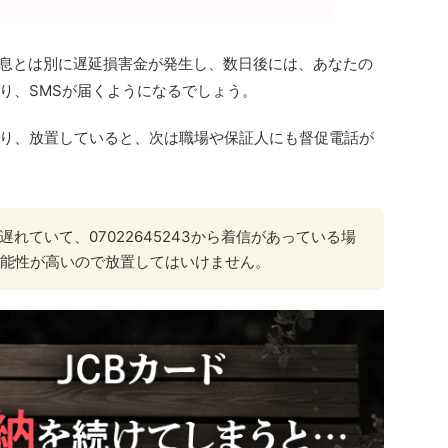
利息とは別に遅延損害金が発生し、数日後には、あなたの
り、SMSが届くようになるでしょう。
り、放置していると、次は職場や保証人にも督促電話が
遅れていて、07022645243から着信があっている場
能性が高いので放置してはいけません。