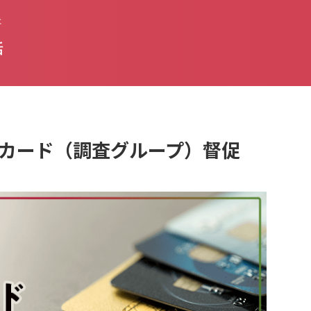
た
話
はJCBカード（調査グループ）督促