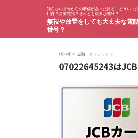
知らない番号からの着信があったけど、どういっ
用件？営業電話？それとも重要な連絡？
無視や放置をしても大丈夫な電
番号？
HOME
>
金融・クレジット
>
07022645243