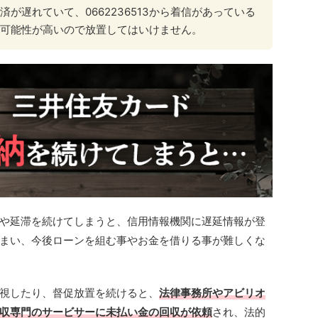
が遅れていて、0662236513から着信があっている
可能性が高いので放置してはいけません。
や延滞を続けてしまうと、信用情報機関に遅延情報が登
まい、今後ローンを組む事やお金を借りる事が難しくな
視したり、督促放置を続けると、
法律事務所やアビリオ
回収専門のサービサーに未払い金の回収が依頼
され、法的