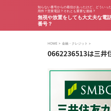
知らない番号からの着信があったけど、どういっ
用件？営業電話？それとも重要な連絡？
無視や放置をしても大丈夫な電
番号？
HOME
>
金融・クレジット
>
0662236513は