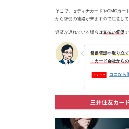
そこで、セディナカードやOMCカー
から督促の連絡が来ますので注意して
返済が遅れている場合は
支払い督促
で
督促電話
や
取り立て
「カード会社からの
ココなら
チェック
三井住友カー