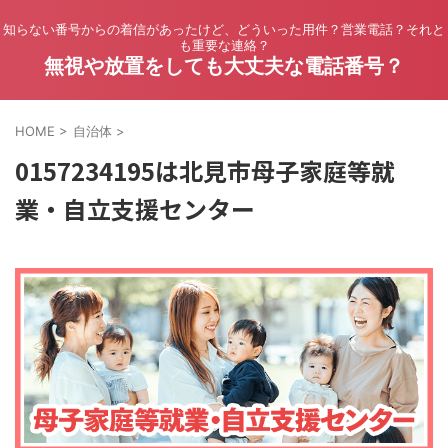
知らない番号からの着信があったけど、どういった用件？営業電話？それと
も重要な連絡？
無視や放置をしても大丈夫な電話番号？
HOME
>
自治体
>
0157234195は北見市母子家庭等就
業・自立支援センター