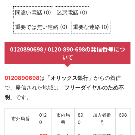
間違い電話
(
0
)
迷惑電話
(
0
)
重要では無い連絡
(
0
)
重要な連絡
(
0
)
0120890698 / 0120-890-698の発信番号につ
いて
0120890698
は「
オリックス銀行
」からの着信
で、発信された地域は「
フリーダイヤルのため不
明
」です。
012
市内局
89
加入者番
698
市外局番
0
番
0
号