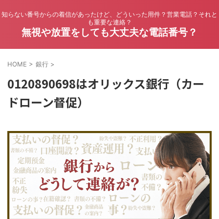
知らない番号からの着信があったけど、どういった用件？営業電話？それと
も重要な連絡？
無視や放置をしても大丈夫な電話番号？
HOME
>
銀行
>
0120890698はオリックス銀行（カー
ドローン督促）