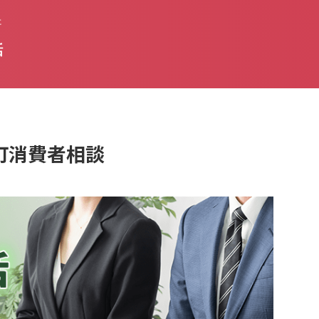
た
話
本町消費者相談