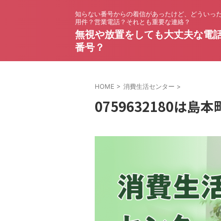
知らない番号からの着信があったけど、どういっ
用件？営業電話？それとも重要な連絡？
無視や放置をしても大丈夫な電
番号？
HOME
>
消費生活センター
>
0759632180は島