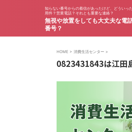
知らない番号からの着信があったけど、どういっ
用件？営業電話？それとも重要な連絡？
無視や放置をしても大丈夫な電
番号？
HOME
>
消費生活センター
>
0823431843は