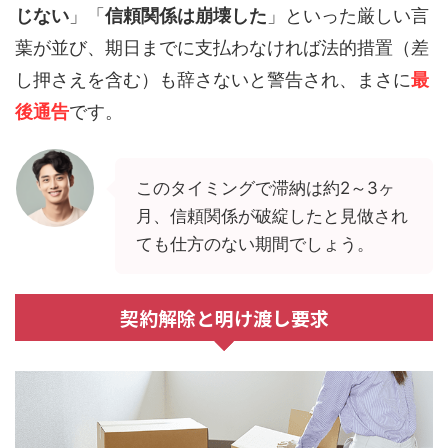
じない
」「
信頼関係は崩壊した
」といった厳しい言
葉が並び、期日までに支払わなければ法的措置（差
し押さえを含む）も辞さないと警告され、まさに
最
後通告
です。
このタイミングで滞納は約2～3ヶ
月、信頼関係が破綻したと見做され
ても仕方のない期間でしょう。
契約解除と明け渡し要求