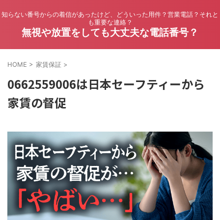
知らない番号からの着信があったけど、どういった用件？営業電話？それと
も重要な連絡？
無視や放置をしても大丈夫な電話番号？
HOME
>
家賃保証
>
0662559006は日本セーフティーから
家賃の督促