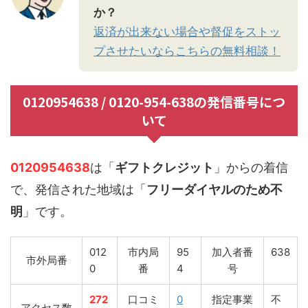
か？
返済が出来ない場合や督促をストッ
プさせたいならこちらの無料相談！
0120954638 / 0120-954-638の発信番号につ
いて
0120954638
は「
ギフトクレジット
」からの着信
で、発信された地域は「
フリーダイヤルのため不
明
」です。
012
市内局
95
加入者番
638
市外局番
0
番
4
号
272
口コミ
0
指定事業
不
アクセス数