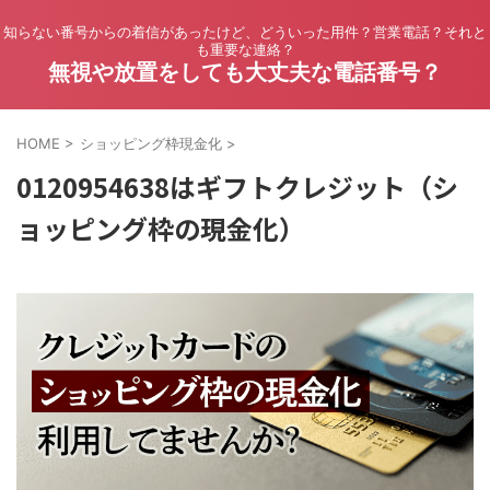
知らない番号からの着信があったけど、どういった用件？営業電話？それと
も重要な連絡？
無視や放置をしても大丈夫な電話番号？
HOME
>
ショッピング枠現金化
>
0120954638はギフトクレジット（シ
ョッピング枠の現金化）