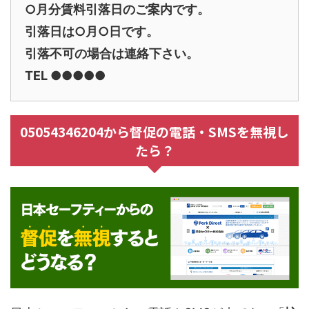
○月分賃料引落日のご案内です。
引落日は○月○日です。
引落不可の場合は連絡下さい。
TEL ●●●●●
05054346204から督促の電話・SMSを無視し
たら？