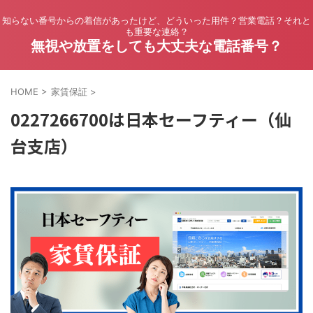
知らない番号からの着信があったけど、どういった用件？営業電話？それと
も重要な連絡？
無視や放置をしても大丈夫な電話番号？
HOME
>
家賃保証
>
0227266700は日本セーフティー（仙
台支店）