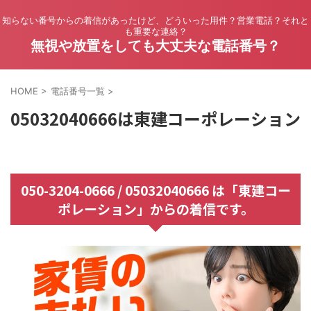
知らない番号からの着信があったけど、どういった用件？営業電話？それと
も重要な連絡？
無視や放置をしても大丈夫な電話番号？
HOME
>
電話番号一覧
>
05032040666は東建コーポレーション
050-3204-0666 / 05032040666 は「東建コー
ポレーション」からの着信です。