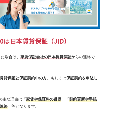
2840は日本賃貸保証（JID）
きた場合は、
家賃保証会社の日本賃貸保証
からの連絡で
賃貸保証と保証契約中の方
、もしくは
保証契約を申込し
合の主な理由は「
家賃や保証料の督促
」「
契約更新や手続
連絡
」等となります。