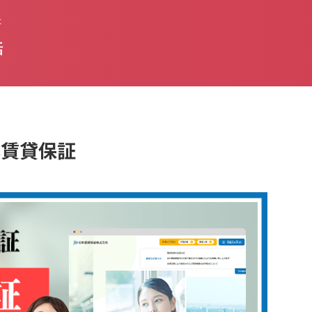
た
話
日本賃貸保証