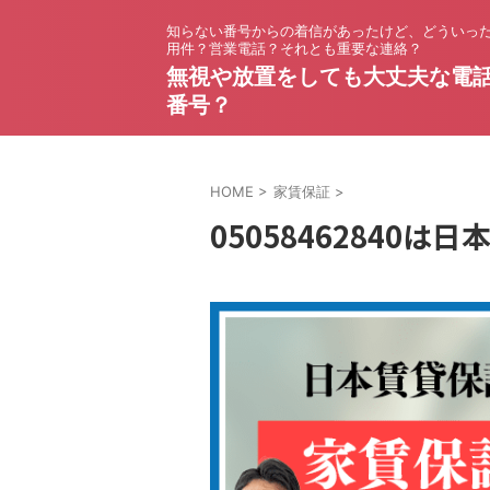
知らない番号からの着信があったけど、どういっ
用件？営業電話？それとも重要な連絡？
無視や放置をしても大丈夫な電
番号？
HOME
>
家賃保証
>
05058462840は