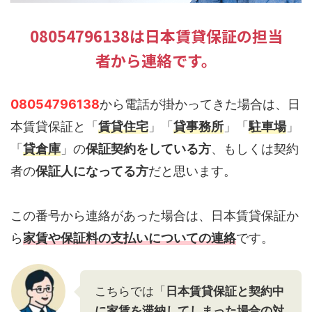
08054796138は日本賃貸保証の担当
者から連絡です。
08054796138
から電話が掛かってきた場合は、日
本賃貸保証と「
賃貸住宅
」「
貸事務所
」「
駐車場
」
「
貸倉庫
」の
保証契約をしている方
、もしくは契約
者の
保証人になってる方
だと思います。
この番号から連絡があった場合は、日本賃貸保証か
ら
家賃や保証料の支払いについての連絡
です。
こちらでは「
日本賃貸保証と契約中
に家賃を滞納してしまった場合の対