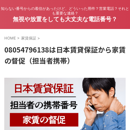
知らない番号からの着信があったけど、どういった用件？営業電話？それと
も重要な連絡？
無視や放置をしても大丈夫な電話番号？
HOME
>
家賃保証
>
08054796138は日本賃貸保証から家賃
の督促（担当者携帯）