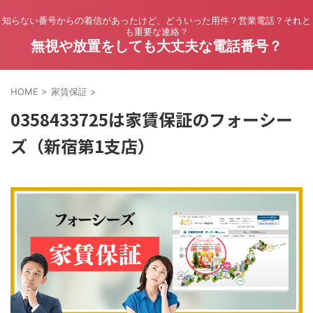
知らない番号からの着信があったけど、どういった用件？営業電話？それと
も重要な連絡？
無視や放置をしても大丈夫な電話番号？
HOME
>
家賃保証
>
0358433725は家賃保証のフォーシー
ズ（新宿第1支店）