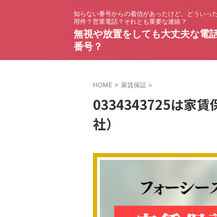
知らない番号からの着信があったけど、どういっ
用件？営業電話？それとも重要な連絡？
無視や放置をしても大丈夫な電
番号？
HOME
>
家賃保証
>
0334343725は
社）