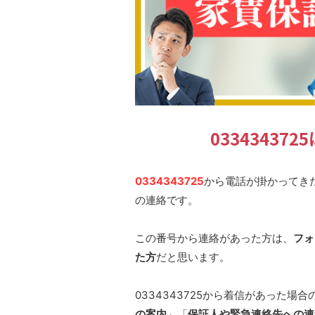
0334343
0334343725
から電話が掛かってき
の連絡です。
この番号から連絡があった方は、
フォ
た方
だと思います。
0334343725から着信があった場
の案内
」「
保証人や緊急連絡先への連