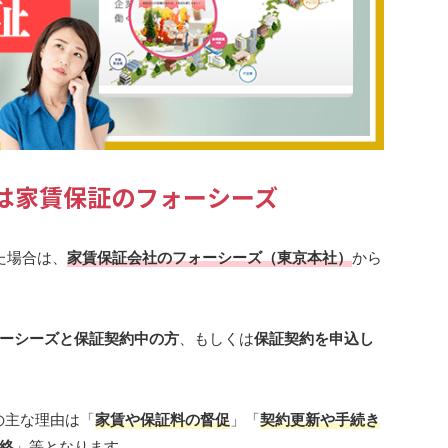
725は家賃保証のフォーシーズ
た場合は、
家賃保証会社のフォーシーズ（東京本社）
から
ーシーズと保証契約中の方
、もしくは
保証契約を申込し
合の主な理由は「
家賃や保証料の督促
」「
契約更新や手続き
絡
」等となります。