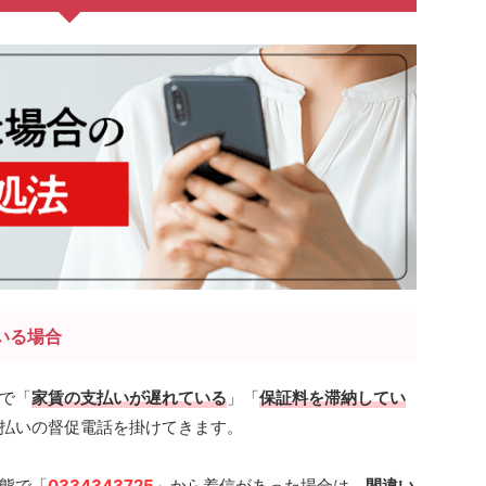
いる場合
で「
家賃の支払いが遅れている
」「
保証料を滞納してい
払いの督促電話を掛けてきます。
態で「
0334343725
」から着信があった場合は、
間違い