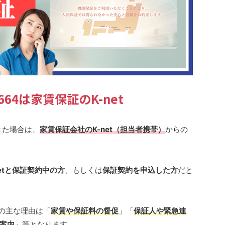
5664は家賃保証のK-net
きた場合は、
家賃保証会社のK-net（担当者携帯）
からの
netと保証契約中の方
、もしくは
保証契約を申込した方
だと
合の主な理由は「
家賃や保証料の督促
」「
保証人や緊急連
案内
」等となります。