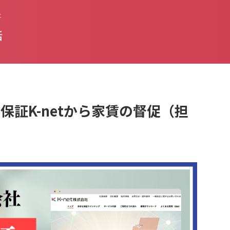
た
話
家賃保証K-netから家賃の督促（担