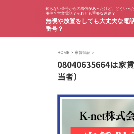
知らない番号からの着信があったけど、どういっ
用件？営業電話？それとも重要な連絡？
無視や放置をしても大丈夫な電
番号？
HOME
>
家賃保証
>
08040635664は
当者）