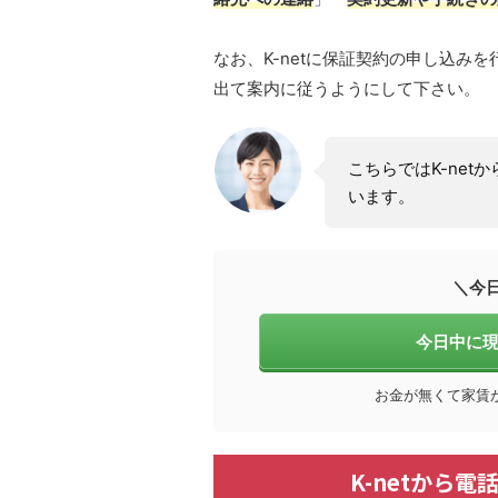
なお、K-netに保証契約の申し込み
出て案内に従うようにして下さい。
こちらではK-ne
います。
＼今
今日中に現
お金が無くて家賃
K-netから