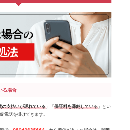
いる場合
賃の支払いが遅れている
」「
保証料を滞納している
」とい
促電話を掛けてきます。
態で「
08040635664
」から着信があった場合は、
間違