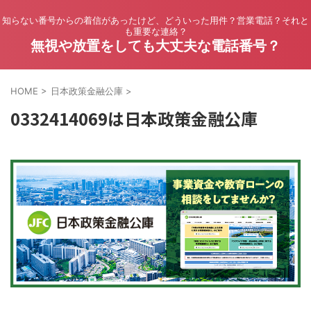
知らない番号からの着信があったけど、どういった用件？営業電話？それと
も重要な連絡？
無視や放置をしても大丈夫な電話番号？
HOME
>
日本政策金融公庫
>
0332414069は日本政策金融公庫