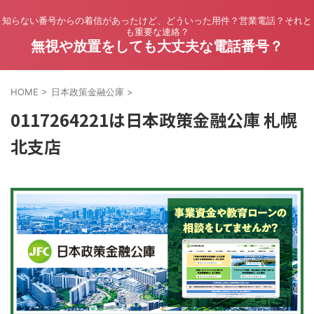
知らない番号からの着信があったけど、どういった用件？営業電話？それと
も重要な連絡？
無視や放置をしても大丈夫な電話番号？
HOME
>
日本政策金融公庫
>
0117264221は日本政策金融公庫 札幌
北支店