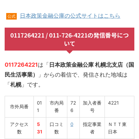
日本政策金融公庫の公式サイトはこちら
公式
0117264221 / 011-726-4221の発信番号につ
いて
0117264221
は「
日本政策金融公庫 札幌北支店（国
民生活事業）
」からの着信で、発信された地域は
「
札幌
」です。
01
市内局
72
加入者番
4221
市外局番
1
番
6
号
アクセス
5
口コミ
0
指定事業
ＮＴＴ東
数
31
数
者
日本