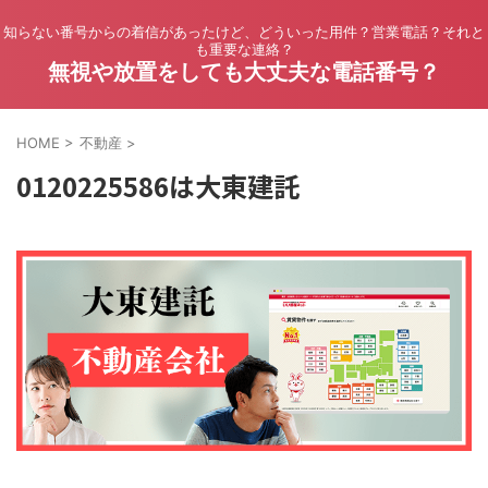
知らない番号からの着信があったけど、どういった用件？営業電話？それと
も重要な連絡？
無視や放置をしても大丈夫な電話番号？
HOME
>
不動産
>
0120225586は大東建託