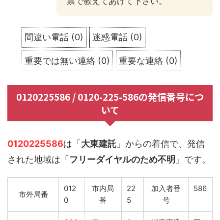
票で教えてあげて下さい。
間違い電話
(
0
)
迷惑電話
(
0
)
重要では無い連絡
(
0
)
重要な連絡
(
0
)
0120225586 / 0120-225-586の発信番号につ
いて
0120225586
は「
大東建託
」からの着信で、発信
された地域は「
フリーダイヤルのため不明
」です。
012
市内局
22
加入者番
586
市外局番
0
番
5
号