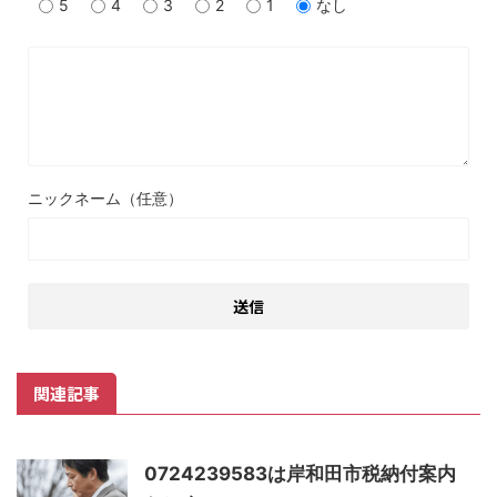
5
4
3
2
1
なし
ニックネーム（任意）
関連記事
0724239583は岸和田市税納付案内