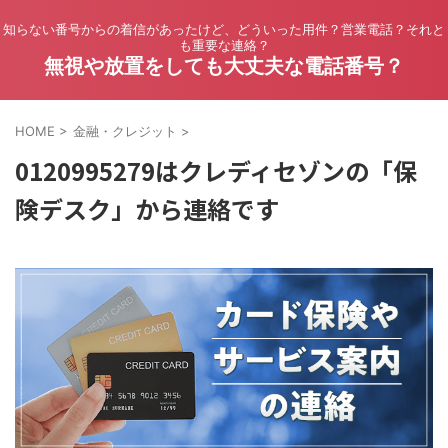
知らない番号からの着信があったけど、どういった用件？営業電話？それと
も重要な連絡？
無視や放置をしても大丈夫な電話番号？
HOME
>
金融・クレジット
>
0120995279はクレディセゾンの「保
険デスク」から連絡です