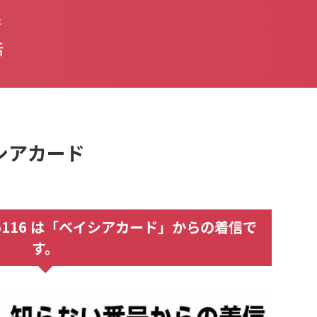
た
話
イシアカード
120935116 は「ベイシアカード」からの着信で
す。