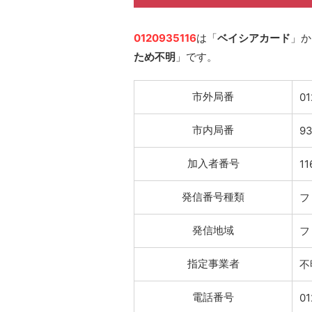
0120935116
は「
ベイシアカード
」か
ため不明
」です。
市外局番
01
市内局番
9
加入者番号
11
発信番号種類
フ
発信地域
フ
指定事業者
不
電話番号
01