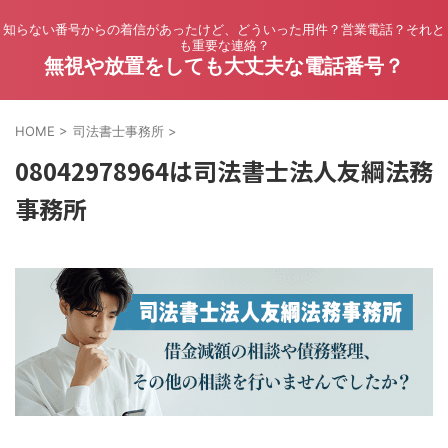
知らない番号からの着信があったけど、どういった用件？営業電話？それと
も重要な連絡？
無視や放置をしても大丈夫な電話番号？
HOME
>
司法書士事務所
>
08042978964は司法書士法人友綱法務
事務所