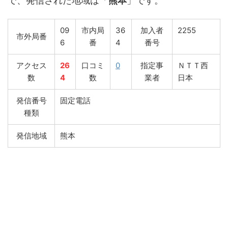
で、発信された地域は「
熊本
」です。
09
市内局
36
加入者
2255
市外局番
6
番
4
番号
アクセス
26
口コミ
0
指定事
ＮＴＴ西
数
4
数
業者
日本
発信番号
固定電話
種類
発信地域
熊本