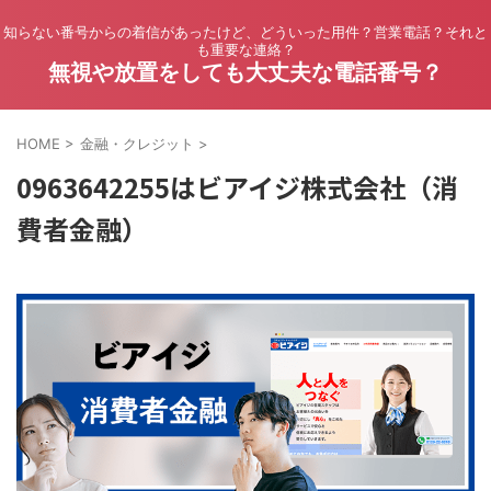
知らない番号からの着信があったけど、どういった用件？営業電話？それと
も重要な連絡？
無視や放置をしても大丈夫な電話番号？
HOME
>
金融・クレジット
>
0963642255はビアイジ株式会社（消
費者金融）