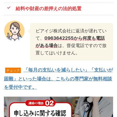
給料や財産の差押えの法的処置
ビアイジ株式会社に返済が遅れてい
て、
0963642255から何度も電話
がある場合
は、督促電話ですので放
置してはいけません。
「毎月の支払いを減らしたい」「支払いが
チェック
困難」といった場合は、こちらの専門家が無料相談
を受付中です。