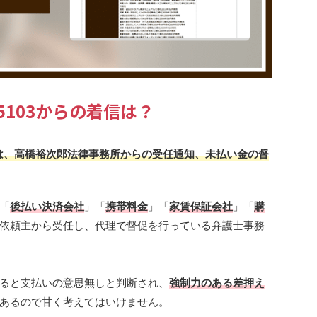
625103からの着信は？
場合は、高橋裕次郎法律事務所からの受任通知、未払い金の督
「
後払い決済会社
」「
携帯料金
」「
家賃保証会社
」「
購
依頼主から受任し、代理で督促を行っている弁護士事務
ると支払いの意思無しと判断され、
強制力のある差押え
あるので甘く考えてはいけません。