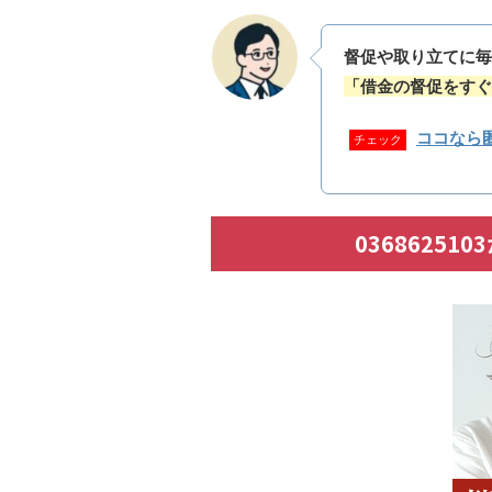
督促や取り立てに毎
「借金の督促をすぐ
ココなら
チェック
0368625