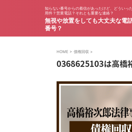
知らない番号からの着信があったけど、どういっ
用件？営業電話？それとも重要な連絡？
無視や放置をしても大丈夫な電
番号？
HOME
>
債権回収
>
0368625103は