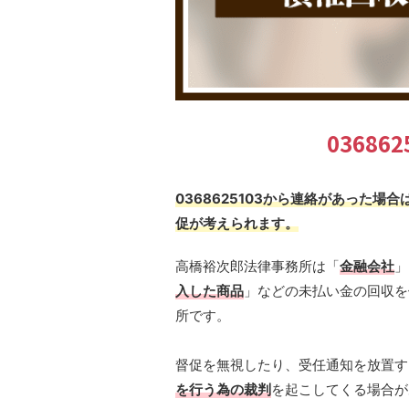
0368
0368625103から連絡があった
促が考えられます。
高橋裕次郎法律事務所は「
金融会社
」
入した商品
」などの未払い金の回収を
所です。
督促を無視したり、受任通知を放置す
を行う為の裁判
を起こしてくる場合が