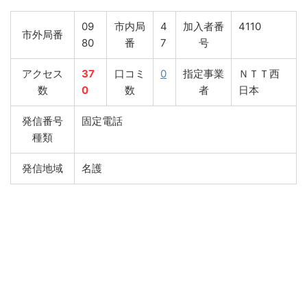
09
市内局
4
加入者番
4110
市外局番
80
番
7
号
アクセス
37
口コミ
0
指定事業
ＮＴＴ西
数
0
数
者
日本
発信番号
固定電話
種類
発信地域
名護