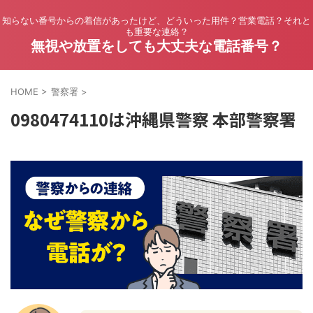
知らない番号からの着信があったけど、どういった用件？営業電話？それと
も重要な連絡？
無視や放置をしても大丈夫な電話番号？
HOME
>
警察署
>
0980474110は沖縄県警察 本部警察署