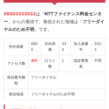
08003333033
は「
NTTファイナンス料金センタ
ー
」からの着信で、発信された地域は「
フリーダイ
ヤルのため不明
」です。
080
市内局
33
加入者番
303
市外局番
0
番
3
号
3
401
口コミ
3
指定事業
不明
アクセス数
数
者
発信番号種
フリーダイヤル
類
発信地域
フリーダイヤルのため不明