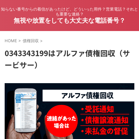
知らない番号からの着信があったけど、どういった用件？営業電話？それと
も重要な連絡？
無視や放置をしても大丈夫な電話番号？
HOME
>
債権回収
>
0343343199はアルファ債権回収（サ
ービサー）