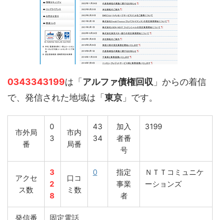
0343343199
は「
アルファ債権回収
」からの着信
で、発信された地域は「
東京
」です。
0
43
加入
3199
市外局
市内
3
34
者番
番
局番
号
3
0
指定
ＮＴＴコミュニケ
アクセ
口コ
2
事業
ーションズ
ス数
ミ数
8
者
発信番
固定電話