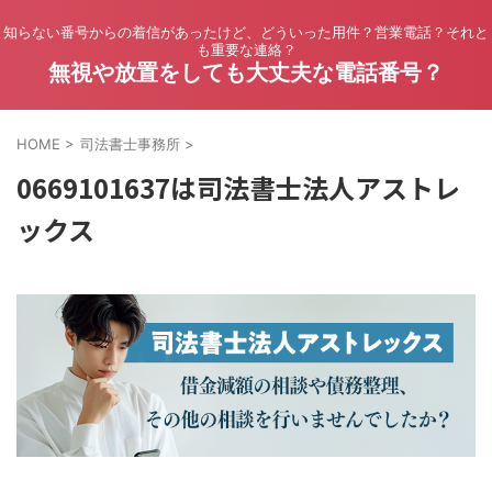
知らない番号からの着信があったけど、どういった用件？営業電話？それと
も重要な連絡？
無視や放置をしても大丈夫な電話番号？
HOME
>
司法書士事務所
>
0669101637は司法書士法人アストレ
ックス