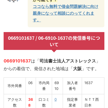
ココなら無料で借金問題解決に向け
親身になって相談にのってくれま
す。
0669101637 / 06-6910-1637の発信番号につ
いて
0669101637
は「
司法書士法人アストレックス
」
からの着信で、発信された地域は「
大阪
」です。
06
市内局
69
加入者
1637
市外局番
番
10
番号
アクセス
36
口コミ
0
指定事
ＮＴＴ西
数
8
数
業者
日本