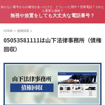
知らない番号からの着信があったけど、どういった用件？営業電話？それと
も重要な連絡？
無視や放置をしても大丈夫な電話番号？
HOME
>
債権回収
>
05053581111は山下法律事務所（債権
回収）