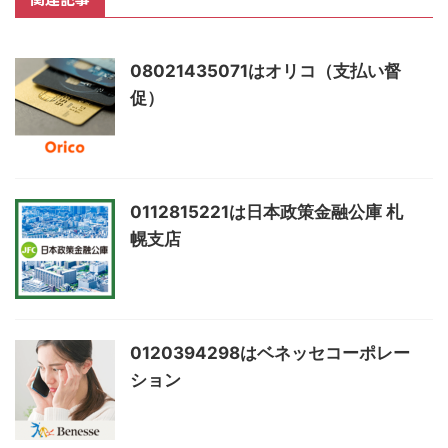
08021435071はオリコ（支払い督
促）
0112815221は日本政策金融公庫 札
幌支店
0120394298はベネッセコーポレー
ション