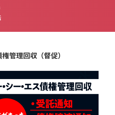
た
話
CS債権管理回収（督促）