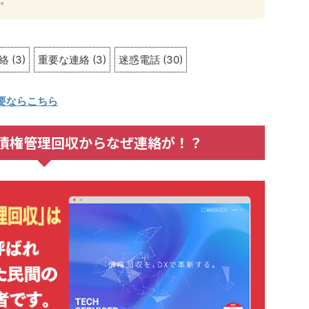
。
絡
(
3
)
重要な連絡
(
3
)
迷惑電話
(
30
)
要ならこちら
債権管理回収からなぜ連絡が！？