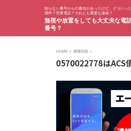
知らない番号からの着信があったけど、どういっ
用件？営業電話？それとも重要な連絡？
無視や放置をしても大丈夫な電
番号？
HOME
>
債権回収
>
0570022778はA