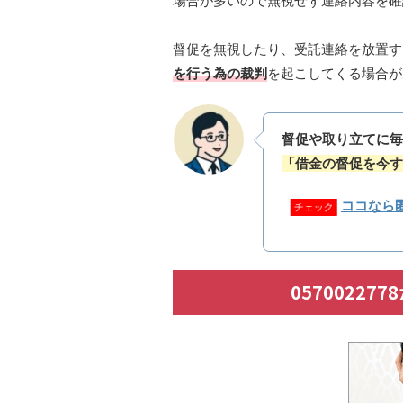
場合が多いので無視せず連絡内容を確
督促を無視したり、受託連絡を放置す
を行う為の裁判
を起こしてくる場合が
督促や取り立てに毎
「借金の督促を今す
ココなら
チェック
0570022