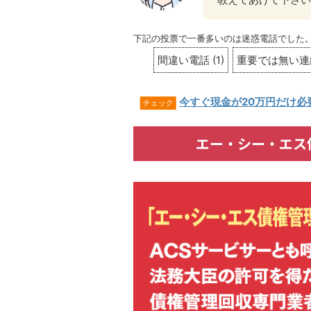
下記の投票で一番多いのは迷惑電話でした
間違い電話
(
1
)
重要では無い連
今すぐ現金が20万円だけ必
チェック
エー・シー・エス