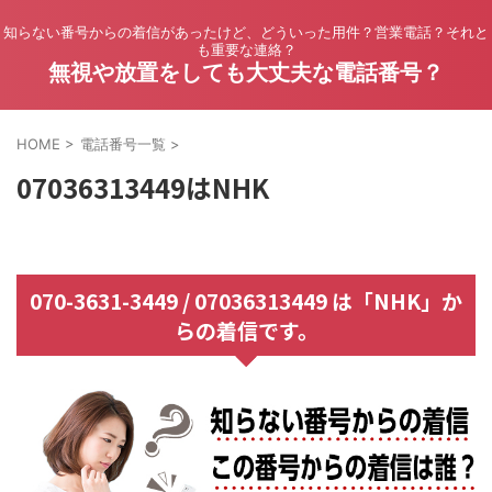
知らない番号からの着信があったけど、どういった用件？営業電話？それと
も重要な連絡？
無視や放置をしても大丈夫な電話番号？
HOME
>
電話番号一覧
>
07036313449はNHK
070-3631-3449 / 07036313449 は「NHK」か
らの着信です。