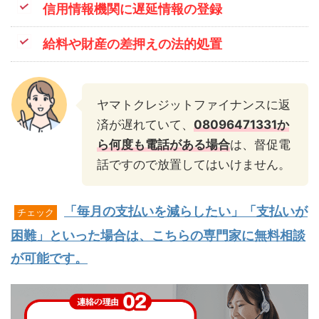
信用情報機関に遅延情報の登録
給料や財産の差押えの法的処置
ヤマトクレジットファイナンスに返
済が遅れていて、
08096471331か
ら何度も電話がある場合
は、督促電
話ですので放置してはいけません。
「毎月の支払いを減らしたい」「支払いが
チェック
困難」といった場合は、こちらの専門家に無料相談
が可能です。