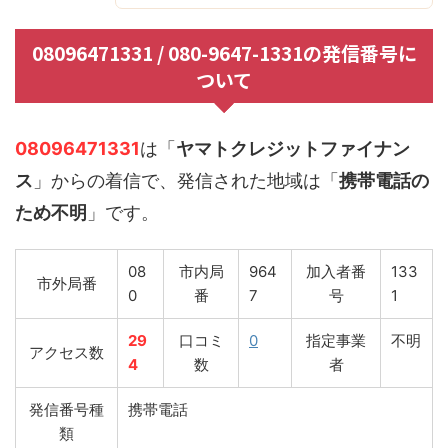
08096471331 / 080-9647-1331の発信番号に
ついて
08096471331
は「
ヤマトクレジットファイナン
ス
」からの着信で、発信された地域は「
携帯電話の
ため不明
」です。
08
市内局
964
加入者番
133
市外局番
0
番
7
号
1
29
口コミ
0
指定事業
不明
アクセス数
4
数
者
発信番号種
携帯電話
類