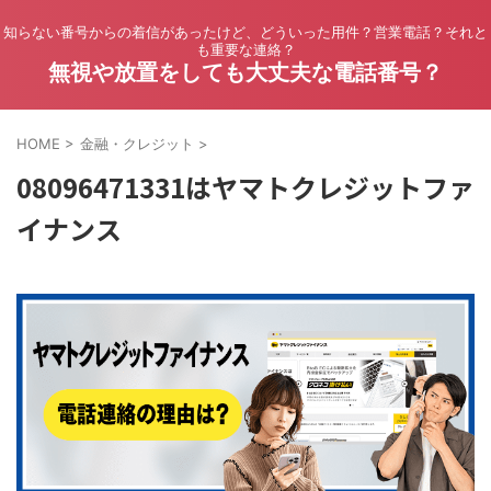
知らない番号からの着信があったけど、どういった用件？営業電話？それと
も重要な連絡？
無視や放置をしても大丈夫な電話番号？
HOME
>
金融・クレジット
>
08096471331はヤマトクレジットファ
イナンス