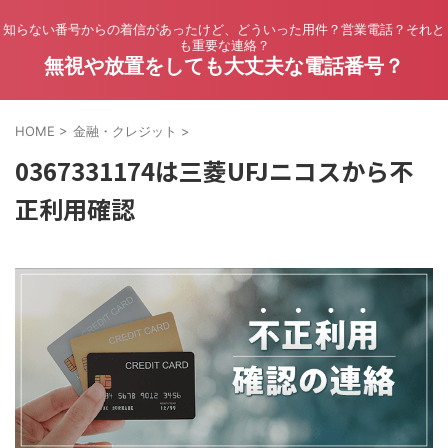
知らない番号からの着信があったけど、どういった用件？営業電話？それと
も重要な連絡？
無視や放置をしても大丈夫な電話番号？
HOME
>
金融・クレジット
>
0367331174は三菱UFJニコスから不
正利用確認