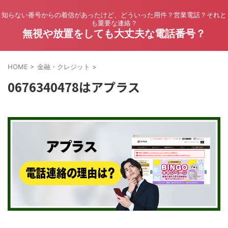
知らない番号からの着信があったけど、どういった用件？営業電話？それと
も重要な連絡？
無視や放置をしても大丈夫な電話番号？
HOME
>
金融・クレジット
>
0676340478はアプラス