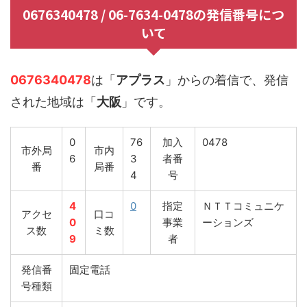
0676340478 / 06-7634-0478の発信番号につ
いて
0676340478
は「
アプラス
」からの着信で、発信
された地域は「
大阪
」です。
0
76
加入
0478
市外局
市内
6
3
者番
番
局番
4
号
4
0
指定
ＮＴＴコミュニケ
アクセ
口コ
0
事業
ーションズ
ス数
ミ数
9
者
発信番
固定電話
号種類