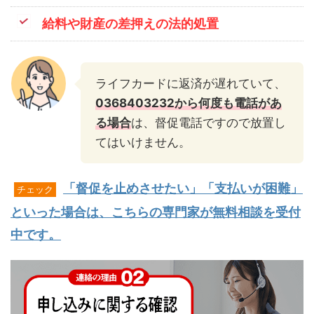
給料や財産の差押えの法的処置
ライフカードに返済が遅れていて、
0368403232から何度も電話があ
る場合
は、督促電話ですので放置し
てはいけません。
「督促を止めさせたい」「支払いが困難」
チェック
といった場合は、こちらの専門家が無料相談を受付
中です。