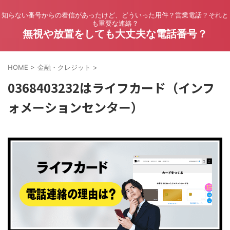
知らない番号からの着信があったけど、どういった用件？営業電話？それと
も重要な連絡？
無視や放置をしても大丈夫な電話番号？
HOME
>
金融・クレジット
>
0368403232はライフカード（インフ
ォメーションセンター）