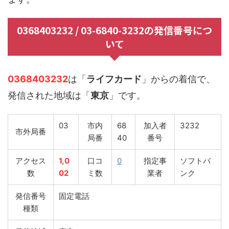
0368403232 / 03-6840-3232の発信番号につ
いて
0368403232
は「
ライフカード
」からの着信で、
発信された地域は「
東京
」です。
03
市内
68
加入者
3232
市外局番
局番
40
番号
アクセス
1,0
口コ
0
指定事
ソフトバ
数
02
ミ数
業者
ンク
発信番号
固定電話
種類