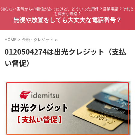
知らない番号からの着信があったけど、どういった用件？営業電話？それと
も重要な連絡？
無視や放置をしても大丈夫な電話番号？
HOME
>
金融・クレジット
>
0120504274は出光クレジット（支払
い督促）