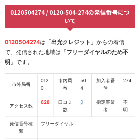
0120504274 / 0120-504-274の発信番号につ
いて
0120504274
は「
出光クレジット
」からの着信
で、発信された地域は「
フリーダイヤルのため不
明
」です。
012
市内局
50
加入者番
274
市外局番
0
番
4
号
628
口コミ
0
指定事業
不
アクセス数
数
者
明
発信番号種
フリーダイヤル
類