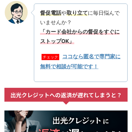
督促電話
や
取り立て
に毎日悩んで
いませんか？
「カード会社からの督促をすぐに
ストップOK」
ココなら匿名で専門家に
チェック
無料で相談が可能です！
出光クレジットへの返済が遅れてしまうと？