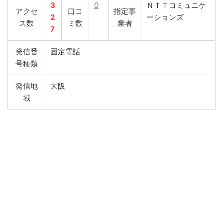
3
0
ＮＴＴコミュニケ
アクセ
口コ
指定事
2
ーションズ
ス数
ミ数
業者
7
発信番
固定電話
号種類
発信地
大阪
域