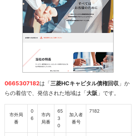
0665307182
は「
三菱HCキャピタル債権回収
」か
らの着信で、発信された地域は「
大阪
」です。
0
65
7182
市外局
市内
加入者
6
3
番
局番
番号
0