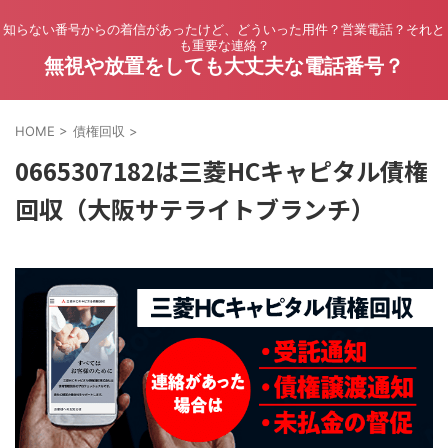
知らない番号からの着信があったけど、どういった用件？営業電話？それと
も重要な連絡？
無視や放置をしても大丈夫な電話番号？
HOME
>
債権回収
>
0665307182は三菱HCキャピタル債権
回収（大阪サテライトブランチ）